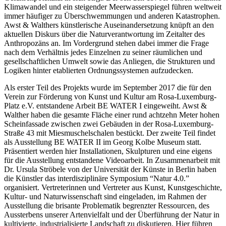
Klimawandel und ein steigender Meerwasserspiegel führen weltweit
immer häufiger zu Überschwemmungen und anderen Katastrophen.
Awst & Walthers künstlerische Auseinandersetzung knüpft an den
aktuellen Diskurs über die Naturverantwortung im Zeitalter des
Anthropozäns an. Im Vordergrund stehen dabei immer die Frage
nach dem Verhältnis jedes Einzelnen zu seiner räumlichen und
gesellschaftlichen Umwelt sowie das Anliegen, die Strukturen und
Logiken hinter etablierten Ordnungssystemen aufzudecken.
Als erster Teil des Projekts wurde im September 2017 die für den
Verein zur Förderung von Kunst und Kultur am Rosa-Luxemburg-
Platz e.V. entstandene Arbeit BE WATER I eingeweiht. Awst &
Walther haben die gesamte Fläche einer rund achtzehn Meter hohen
Scheinfassade zwischen zwei Gebäuden in der Rosa-Luxemburg-
Straße 43 mit Miesmuschelschalen bestückt. Der zweite Teil findet
als Ausstellung BE WATER II im Georg Kolbe Museum statt.
Präsentiert werden hier Installationen, Skulpturen und eine eigens
für die Ausstellung entstandene Videoarbeit. In Zusammenarbeit mit
Dr. Ursula Ströbele von der Universität der Künste in Berlin haben
die Künstler das interdisziplinäre Symposium “Natur 4.0.”
organisiert. Vertreterinnen und Vertreter aus Kunst, Kunstgeschichte,
Kultur- und Naturwissenschaft sind eingeladen, im Rahmen der
Ausstellung die brisante Problematik begrenzter Ressourcen, des
Aussterbens unserer Artenvielfalt und der Überführung der Natur in
kultivierte, industrialisierte Landschaft zu diskutieren. Hier führen