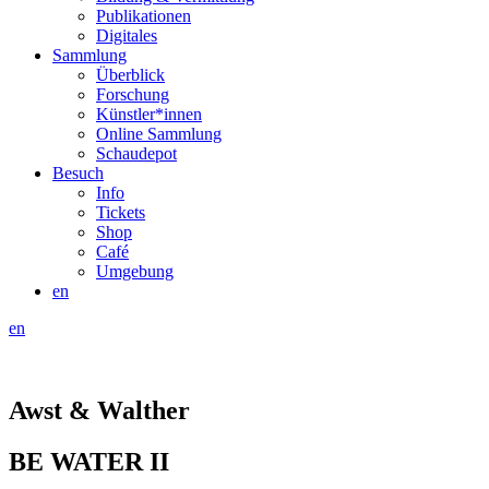
Publikationen
Digitales
Sammlung
Überblick
Forschung
Künstler*innen
Online Sammlung
Schaudepot
Besuch
Info
Tickets
Shop
Café
Umgebung
en
en
Awst & Walther
BE WATER II