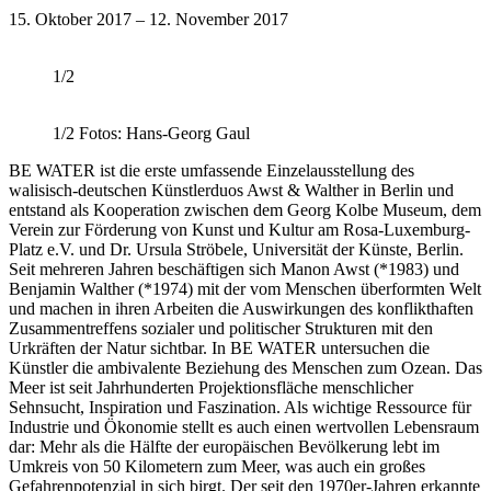
15. Oktober 2017 – 12. November 2017
1/2
1/2
Fotos: Hans-Georg Gaul
BE WATER ist die erste umfassende Einzelausstellung des
walisisch-deutschen Künstlerduos Awst & Walther in Berlin und
entstand als Kooperation zwischen dem Georg Kolbe Museum, dem
Verein zur Förderung von Kunst und Kultur am Rosa-Luxemburg-
Platz e.V. und Dr. Ursula Ströbele, Universität der Künste, Berlin.
Seit mehreren Jahren beschäftigen sich Manon Awst (*1983) und
Benjamin Walther (*1974) mit der vom Menschen überformten Welt
und machen in ihren Arbeiten die Auswirkungen des konflikthaften
Zusammentreffens sozialer und politischer Strukturen mit den
Urkräften der Natur sichtbar. In BE WATER untersuchen die
Künstler die ambivalente Beziehung des Menschen zum Ozean. Das
Meer ist seit Jahrhunderten Projektionsfläche menschlicher
Sehnsucht, Inspiration und Faszination. Als wichtige Ressource für
Industrie und Ökonomie stellt es auch einen wertvollen Lebensraum
dar: Mehr als die Hälfte der europäischen Bevölkerung lebt im
Umkreis von 50 Kilometern zum Meer, was auch ein großes
Gefahrenpotenzial in sich birgt. Der seit den 1970er-Jahren erkannte