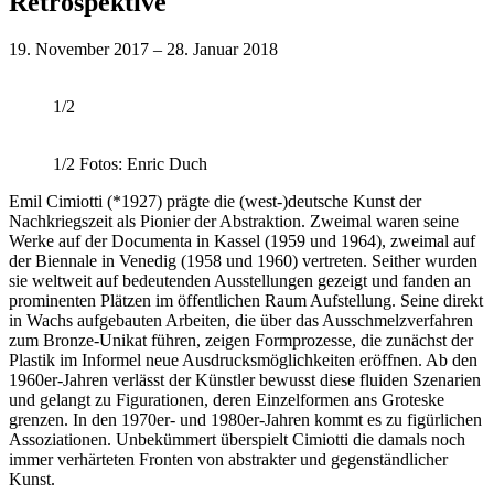
Retrospektive
19. November 2017 – 28. Januar 2018
1/2
1/2
Fotos: Enric Duch
Emil Cimiotti (*1927) prägte die (west-)deutsche Kunst der
Nachkriegszeit als Pionier der Abstraktion. Zweimal waren seine
Werke auf der Documenta in Kassel (1959 und 1964), zweimal auf
der Biennale in Venedig (1958 und 1960) vertreten. Seither wurden
sie weltweit auf bedeutenden Ausstellungen gezeigt und fanden an
prominenten Plätzen im öffentlichen Raum Aufstellung. Seine direkt
in Wachs aufgebauten Arbeiten, die über das Ausschmelzverfahren
zum Bronze-Unikat führen, zeigen Formprozesse, die zunächst der
Plastik im Informel neue Ausdrucksmöglichkeiten eröffnen. Ab den
1960er-Jahren verlässt der Künstler bewusst diese fluiden Szenarien
und gelangt zu Figurationen, deren Einzelformen ans Groteske
grenzen. In den 1970er- und 1980er-Jahren kommt es zu figürlichen
Assoziationen. Unbekümmert überspielt Cimiotti die damals noch
immer verhärteten Fronten von abstrakter und gegenständlicher
Kunst.