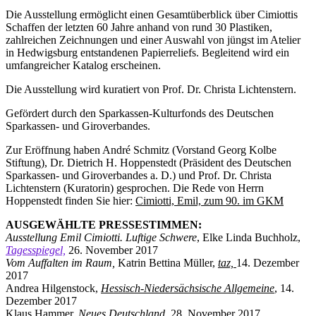
Die Ausstellung ermöglicht einen Gesamtüberblick über Cimiottis
Schaffen der letzten 60 Jahre anhand von rund 30 Plastiken,
zahlreichen Zeichnungen und einer Auswahl von jüngst im Atelier
in Hedwigsburg entstandenen Papierreliefs. Begleitend wird ein
umfangreicher Katalog erscheinen.
Die Ausstellung wird kuratiert von Prof. Dr. Christa Lichtenstern.
Gefördert durch den Sparkassen-Kulturfonds des Deutschen
Sparkassen- und Giroverbandes.
Zur Eröffnung haben André Schmitz (Vorstand Georg Kolbe
Stiftung), Dr. Dietrich H. Hoppenstedt (Präsident des Deutschen
Sparkassen- und Giroverbandes a. D.) und Prof. Dr. Christa
Lichtenstern (Kuratorin) gesprochen. Die Rede von Herrn
Hoppenstedt finden Sie hier:
Cimiotti, Emil, zum 90. im GKM
AUSGEWÄHLTE PRESSESTIMMEN:
Ausstellung Emil Cimiotti. Luftige Schwere
, Elke Linda Buchholz,
Tagesspiegel,
26. November 2017
Vom Auffalten im Raum,
Katrin Bettina Müller,
taz,
14. Dezember
2017
Andrea Hilgenstock,
Hessisch-Niedersächsische Allgemeine
,
14.
Dezember 2017
Klaus Hammer,
Neues Deutschland
,
28. November 2017