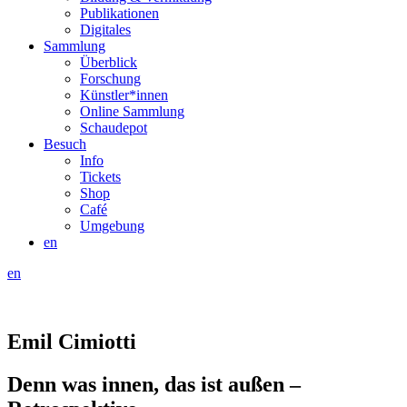
Publikationen
Digitales
Sammlung
Überblick
Forschung
Künstler*innen
Online Sammlung
Schaudepot
Besuch
Info
Tickets
Shop
Café
Umgebung
en
en
Emil Cimiotti
Denn was innen, das ist außen –