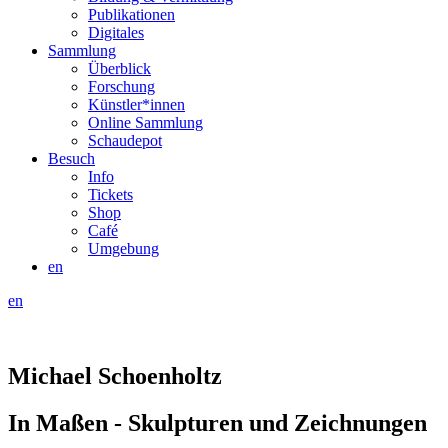
Publikationen
Digitales
Sammlung
Überblick
Forschung
Künstler*innen
Online Sammlung
Schaudepot
Besuch
Info
Tickets
Shop
Café
Umgebung
en
en
Michael Schoenholtz
In Maßen - Skulpturen und Zeichnungen