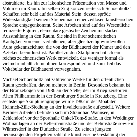
abstrahierte, bis hin zur lakonischen Präsentation von Masse und
Volumen im Raum. Im selben Zug konzentrierte sich Schoenholtz‘
Schaffen sehr bald auf das Material Stein, dessen spröde
Widerständigkeit seinem Streben nach einer zeitlosen künstlerischen
Sprache entgegenkommt. Seine Arbeiten sind auf das Wesentliche
reduzierte Figuren, elementare gestische Zeichen mit starker
Ausstrahlung in den Raum. Sie sind in ihrer schematischen
Kantigkeit von einer verhaltenen, aber gleichzeitig würdevollen
Aura gekennzeichnet, die von der Bildhauerei der Khmer und den
Azteken beeinflusst ist. Parallel zu den Skulpturen hat ich ein
reiches zeichnerisches Werk entwickelt, das weniger formal als
vielmehr inhaltlich mit ihnen korrespondiert und zum Teil das
Vokabular der Bildhauerei vorwegnahm.
Michael Schoenholtz hat zahlreiche Werke für den öffentlichen
Raum geschaffen, davon mehrere in Berlin. Besonders bekannt ist
der Bronzebogen von 1986 an der Stelle, der im Krieg zerstörten
Alten Philharmonie in der Bernburger Straße in Kreuzberg. Eine
sechsteilige Skulpturengruppe wurde 1982 in der Moabiter
Heinrich-Zille-Siedlung an der Invalidenstraße aufgestellt. Weitere
Berliner Arbeiten befinden sich im Strandbad Wannsee, in
Zehlendorf vor der Sporthalle Onkel-Tom-Straße, in den Weddinger
Wohnanlagen an der Bellermannstraße und der Behmstraße sowie in
Wilmersdorf in der Durlacher Straße. Zu seinen jüngsten
herausragenden Projekten zählt die künstlerische Gestaltung der