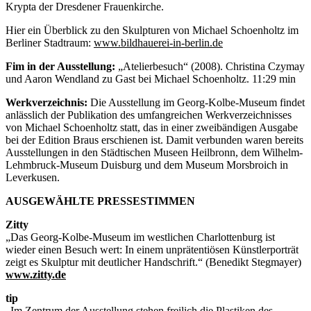
Krypta der Dresdener Frauenkirche.
Hier ein Überblick zu den Skulpturen von Michael Schoenholtz im
Berliner Stadtraum:
www.bildhauerei-in-berlin.de
Fim in der Ausstellung:
„Atelierbesuch“ (2008). Christina Czymay
und Aaron Wendland zu Gast bei Michael Schoenholtz. 11:29 min
Werkverzeichnis:
Die Ausstellung im Georg-Kolbe-Museum findet
anlässlich der Publikation des umfangreichen Werkverzeichnisses
von Michael Schoenholtz statt, das in einer zweibändigen Ausgabe
bei der Edition Braus erschienen ist. Damit verbunden waren bereits
Ausstellungen in den Städtischen Museen Heilbronn, dem Wilhelm-
Lehmbruck-Museum Duisburg und dem Museum Morsbroich in
Leverkusen.
AUSGEWÄHLTE PRESSESTIMMEN
Zitty
„Das Georg-Kolbe-Museum im westlichen Charlottenburg ist
wieder einen Besuch wert: In einem unprätentiösen Künstlerporträt
zeigt es Skulptur mit deutlicher Handschrift.“ (Benedikt Stegmayer)
www.zitty.de
tip
„Im Zentrum der Ausstellung stehen freilich die Plastiken des