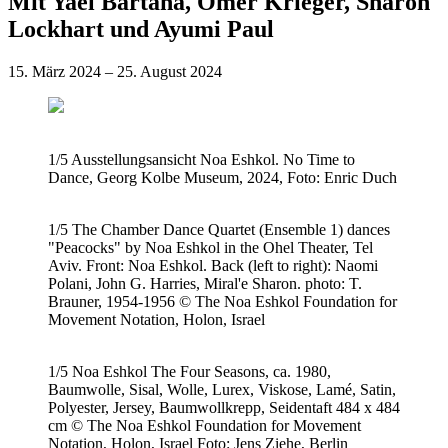
Mit Yael Bartana, Omer Krieger, Sharon
Lockhart und Ayumi Paul
15. März 2024 – 25. August 2024
1/5
Ausstellungsansicht Noa Eshkol. No Time to
Dance, Georg Kolbe Museum, 2024, Foto: Enric Duch
1/5
The Chamber Dance Quartet (Ensemble 1) dances
"Peacocks" by Noa Eshkol in the Ohel Theater, Tel
Aviv. Front: Noa Eshkol. Back (left to right): Naomi
Polani, John G. Harries, Miral'e Sharon. photo: T.
Brauner, 1954-1956 © The Noa Eshkol Foundation for
Movement Notation, Holon, Israel
1/5
Noa Eshkol The Four Seasons, ca. 1980,
Baumwolle, Sisal, Wolle, Lurex, Viskose, Lamé, Satin,
Polyester, Jersey, Baumwollkrepp, Seidentaft 484 x 484
cm © The Noa Eshkol Foundation for Movement
Notation, Holon, Israel Foto: Jens Ziehe, Berlin