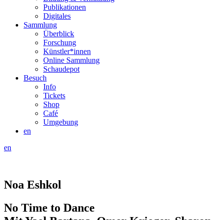
Publikationen
Digitales
Sammlung
Überblick
Forschung
Künstler*innen
Online Sammlung
Schaudepot
Besuch
Info
Tickets
Shop
Café
Umgebung
en
en
Noa Eshkol
No Time to Dance