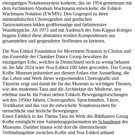
einzigartigen Notationssystem kodierte, das sie 1954 gemeinsam mit
dem Architekten Abraham Wachmann entwickelte: die Eshkol-
Wachmann Notation (EWMN). Den Gegenpol zu ihren
minimalistischen Choreografien u
nd
grafischen
Tanznotationen bilden großformatige und farbintensive
Wandteppiche. Ab 1973 und mit Ausbruch des Jom-Kippur-Krieges
begann Eshkol diese abstrakten textilen Kompositionen aus
gesammelten und gespendeten Stoffresten zu kreieren.
Die Noa Eshkol Foundation for Movement Notation in Cholon und
das Ensemble der Chamber Dance Group bewahren ihr
einzigartiges Erbe, welches in Deutschland noch zu wenig bekannt
ist. Im Jahr 2024 wäre Noa Eshkol 100 Jahre geworden. Das Georg
Kolbe Museum präsentiert aus diesem Anlass eine Ausstellung, die
das Leben und Werk dieser wegweisenden Choreografin und
Tänzerin zeigt und damit die für das Museum so wichtigen Themen,
wie den modernen Tanz und die Architektur der Moderne, neu
erlebbar macht. Im Fokus stehen Eshkols Bewegungsforschungen
seit den 1950er Jahren, Choreografien, Sprachstudien, Tänze,
Textilkunst und das von ihr entwickelte Notationssystem für
menschliche und tierische Bewegungen.
Einen Einblick in das Thema Tanz im Werk des Bildhauers Georg
Kolbe ermöglicht eine Sammlungspräsentation im
Schaudepot
des
Museums. Darüber hinaus wird dort die überraschende
Verbindungslinie zwischen Kolbe und Noa Eshkol anhand