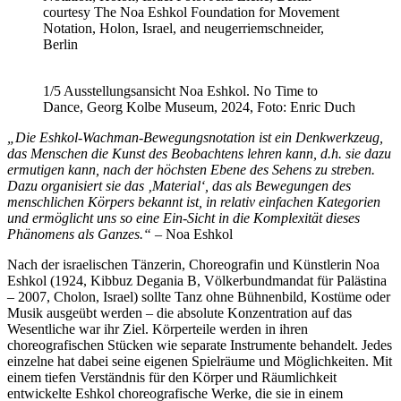
courtesy The Noa Eshkol Foundation for Movement
Notation, Holon, Israel, and neugerriemschneider,
Berlin
1/5
Ausstellungsansicht Noa Eshkol. No Time to
Dance, Georg Kolbe Museum, 2024, Foto: Enric Duch
„Die Eshkol-Wachman-Bewegungsnotation ist ein Denkwerkzeug,
das Menschen die Kunst des Beobachtens lehren kann, d.h. sie dazu
ermutigen kann, nach der höchsten Ebene des Sehens zu streben.
Dazu organisiert sie das ‚Material‘, das als Bewegungen des
menschlichen Körpers bekannt ist, in relativ einfachen Kategorien
und ermöglicht uns so eine Ein-Sicht in die Komplexität dieses
Phänomens als Ganzes.“ –
Noa Eshkol
Nach der israelischen Tänzerin, Choreografin und Künstlerin Noa
Eshkol (1924, Kibbuz Degania B, Völkerbundmandat für Palästina
– 2007, Cholon, Israel) sollte Tanz ohne Bühnenbild, Kostüme oder
Musik ausgeübt werden – die absolute Konzentration auf das
Wesentliche war ihr Ziel. Körperteile werden in ihren
choreografischen Stücken wie separate Instrumente behandelt. Jedes
einzelne hat dabei seine eigenen Spielräume und Möglichkeiten. Mit
einem tiefen Verständnis für den Körper und Räumlichkeit
entwickelte Eshkol choreografische Werke, die sie in einem