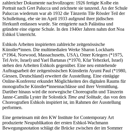
zahlreicher Dokumente nachvollzogen: 1926 fertigte Kolbe ein
Portrait nach Gret Palucca und zeichnete sie tanzend. An der Schule
Paluccas wiederum war ab 1932 die Tänzerin Tile Rössler Teil der
Schulleitung, ehe sie im April 1933 aufgrund ihrer jüdischen
Herkunft entlassen wurde. Sie emigrierte nach Palästina und
gründete eine eigene Schule. In den 1940er Jahren nahm dort Noa
Eshkol Unterricht.
Eshkols Arbeiten inspirierten zahlreiche zeitgenössische
Künstler*innen. Die multimedialen Werke Sharon Lockharts
(*1964, Norwood, Massachusetts, USA), Omer Kriegers (*1975,
Tel Aviv, Israel) und Yael Bartanas (*1970, Kfar Yehezkel, Israel)
stehen den Arbeiten Eshkols gegenüber. Eine neu entstehende
Auftragsarbeit der zeitgenössischen Künstlerin Ayumi Paul (*1980,
Giessen, Deutschland) erweitert die Ausstellung. Eine eintägige
Online-Konferenz erkundet Möglichkeiten des digitalen Raums für
monografische Künstler*innennachlässe und ihrer Vermittlung.
Darüber hinaus wird die norwegische Choreografin und Tänzerin
Janne-Camilla Lyster ihr Solostück
Time and Solitude,
das von den
Choreografien Eshkols inspiriert ist, im Rahmen der Ausstellung
performen.
Eine gemeinsam mit den KW Institute for Contemporary Art
produzierte Neupublikation der ersten Eshkol-Wachmann
Bewegungsnotation schlägt die Brücke zwischen der im Sommer