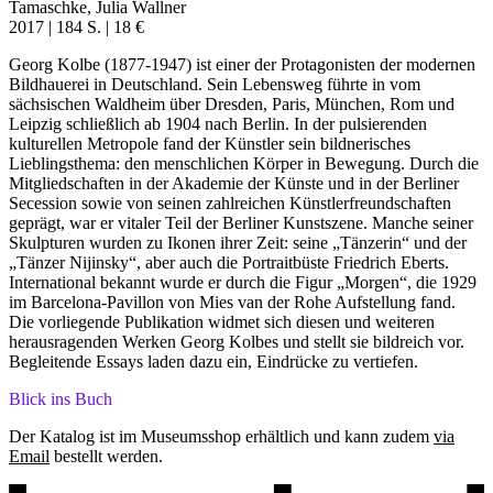
Tamaschke, Julia Wallner
2017 | 184 S. | 18 €
Georg Kolbe (1877-1947) ist einer der Protagonisten der modernen
Bildhauerei in Deutschland. Sein Lebensweg führte in vom
sächsischen Waldheim über Dresden, Paris, München, Rom und
Leipzig schließlich ab 1904 nach Berlin. In der pulsierenden
kulturellen Metropole fand der Künstler sein bildnerisches
Lieblingsthema: den menschlichen Körper in Bewegung. Durch die
Mitgliedschaften in der Akademie der Künste und in der Berliner
Secession sowie von seinen zahlreichen Künstlerfreundschaften
geprägt, war er vitaler Teil der Berliner Kunstszene. Manche seiner
Skulpturen wurden zu Ikonen ihrer Zeit: seine „Tänzerin“ und der
„Tänzer Nijinsky“, aber auch die Portraitbüste Friedrich Eberts.
International bekannt wurde er durch die Figur „Morgen“, die 1929
im Barcelona-Pavillon von Mies van der Rohe Aufstellung fand.
Die vorliegende Publikation widmet sich diesen und weiteren
herausragenden Werken Georg Kolbes und stellt sie bildreich vor.
Begleitende Essays laden dazu ein, Eindrücke zu vertiefen.
Blick ins Buch
Der Katalog ist im Museumsshop erhältlich und kann zudem
via
Email
bestellt werden.