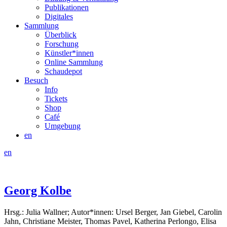
Publikationen
Digitales
Sammlung
Überblick
Forschung
Künstler*innen
Online Sammlung
Schaudepot
Besuch
Info
Tickets
Shop
Café
Umgebung
en
en
Georg Kolbe
Hrsg.: Julia Wallner; Autor*innen: Ursel Berger, Jan Giebel, Carolin
Jahn, Christiane Meister, Thomas Pavel, Katherina Perlongo, Elisa