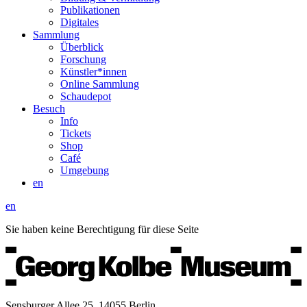
Publikationen
Digitales
Sammlung
Überblick
Forschung
Künstler*innen
Online Sammlung
Schaudepot
Besuch
Info
Tickets
Shop
Café
Umgebung
en
en
Sie haben keine Berechtigung für diese Seite
Sensburger Allee 25, 14055 Berlin