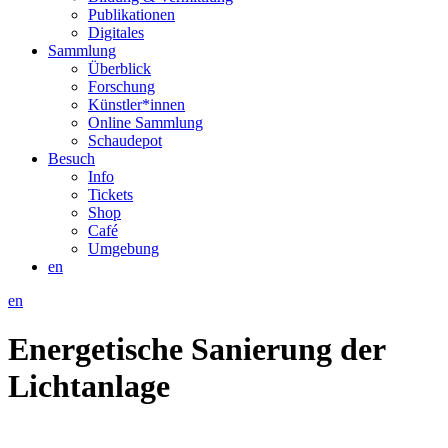
Publikationen
Digitales
Sammlung
Überblick
Forschung
Künstler*innen
Online Sammlung
Schaudepot
Besuch
Info
Tickets
Shop
Café
Umgebung
en
en
Energetische Sanierung der
Lichtanlage